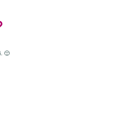
?
. 🙂