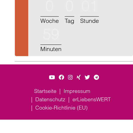
0
0
01
Woche
Tag
Stunde
59
Minuten
Startseite
Impressum
Datenschutz
erLiebensWERT
Cookie-Richtlinie (EU)