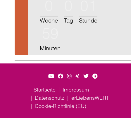
0
0
01
Woche
Tag
Stunde
59
Minuten
Startseite
Impressum
Datenschutz
erLiebensWERT
Cookie-Richtlinie (EU)