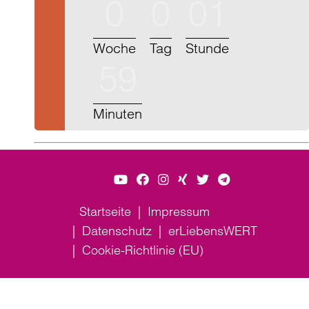
0
0
01
Woche
Tag
Stunde
59
Minuten
Startseite
Impressum
Datenschutz
erLiebensWERT
Cookie-Richtlinie (EU)