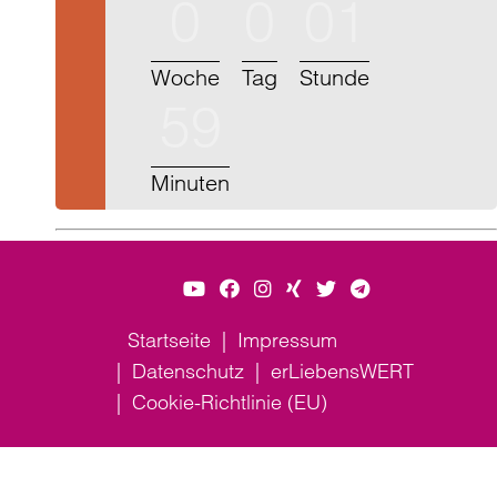
0
0
01
Woche
Tag
Stunde
59
Minuten
Startseite
Impressum
Datenschutz
erLiebensWERT
Cookie-Richtlinie (EU)