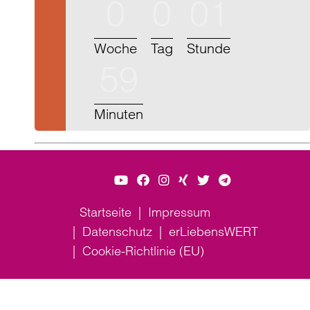
0
0
01
Woche
Tag
Stunde
59
Minuten
Startseite
Impressum
Datenschutz
erLiebensWERT
Cookie-Richtlinie (EU)