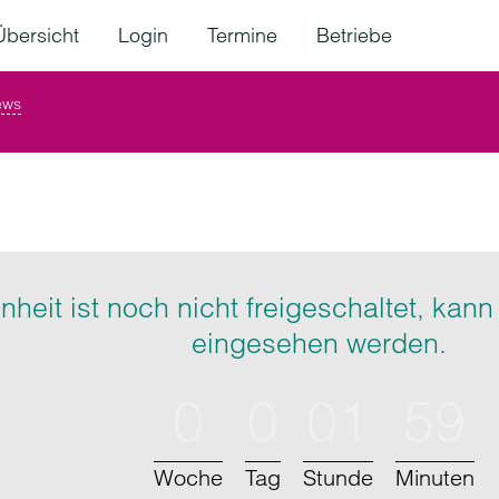
Übersicht
Login
Termine
Betriebe
ews
Einheit ist noch nicht freigeschaltet, ka
eingesehen werden.
0
0
01
59
Woche
Tag
Stunde
Minuten