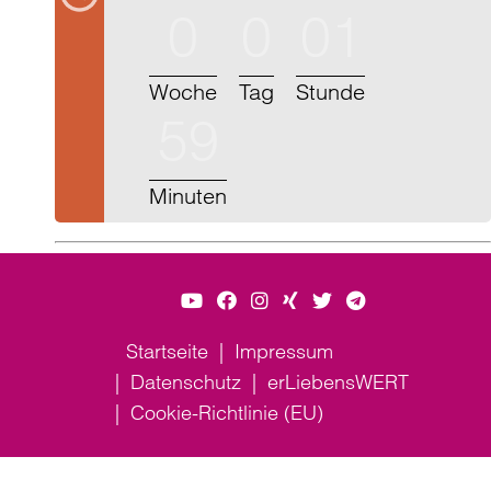
0
0
01
Woche
Tag
Stunde
59
Minuten
Startseite
Impressum
Datenschutz
erLiebensWERT
Cookie-Richtlinie (EU)